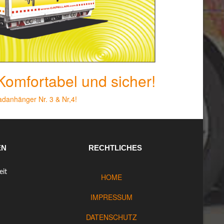
Komfortabel und sicher!
adanhänger Nr. 3 & Nr,4!
EN
RECHTLICHES
eit
HOME
IMPRESSUM
DATENSCHUTZ