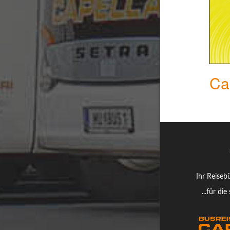
Ca
Ihr Reiseb
...für di